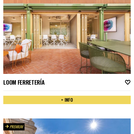
LOOM FERRETERÍA
A
+ INFO
PREMIUM