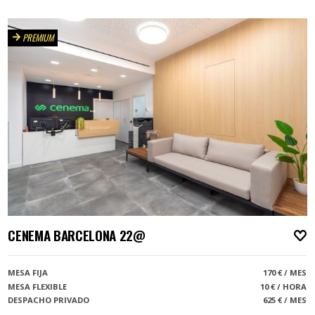
PREMIUM
CENEMA BARCELONA 22@
A
MESA FIJA
170 € / MES
MESA FLEXIBLE
10 € / HORA
DESPACHO PRIVADO
625 € / MES