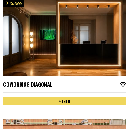
PREMIUM
COWORKING DIAGONAL
A
+ INFO