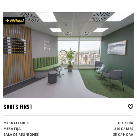
PREMIUM
SANTS FIRST
A
MESA FLEXIBLE
18 € / DÍA
MESA FIJA
340 € / MES
SALA DE REUNIONES
35 € / HORA