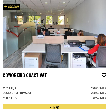
PREMIUM
COWORKING COACTIVA'T
A
MESA FIJA
150 € / MES
DESPACHO PRIVADO
220 € / MES
MESA FIJA
120 € / MES
+ INFO