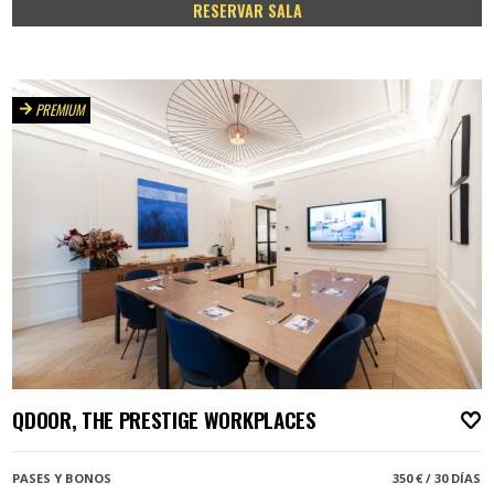
RESERVAR SALA
PREMIUM
QDOOR, THE PRESTIGE WORKPLACES
A
PASES Y BONOS
350 € / 30 DÍAS