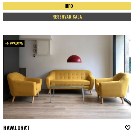
+ INFO
RESERVAR SALA
PREMIUM
RAVALORA'T
A