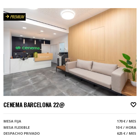
PREMIUM
CENEMA BARCELONA 22@
A
MESA FIJA
170 € / MES
MESA FLEXIBLE
10 € / HORA
DESPACHO PRIVADO
625 € / MES