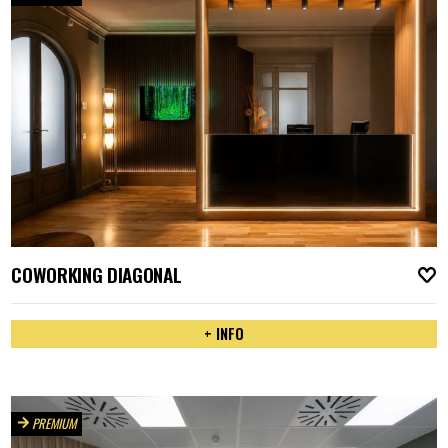
COWORKING DIAGONAL
A
+ INFO
PREMIUM