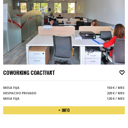
COWORKING COACTIVA'T
A
MESA FIJA
150 € / MES
DESPACHO PRIVADO
220 € / MES
MESA FIJA
120 € / MES
+ INFO