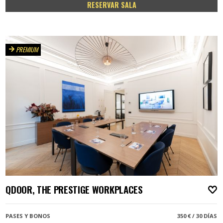
RESERVAR SALA
PREMIUM
QDOOR, THE PRESTIGE WORKPLACES
A
PASES Y BONOS
350 € / 30 DÍAS