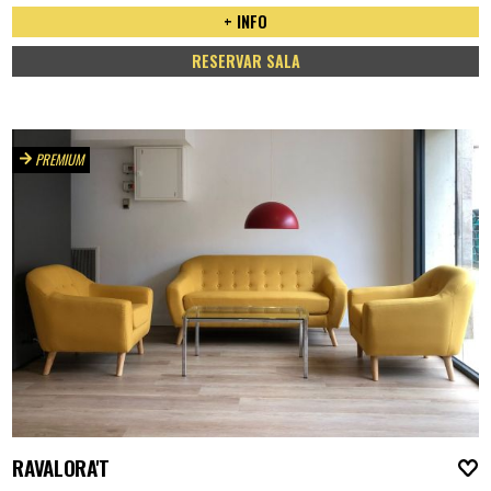
+ INFO
RESERVAR SALA
PREMIUM
RAVALORA'T
A