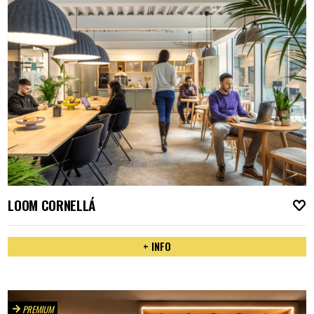
LOOM CORNELLÁ
A
+ INFO
PREMIUM