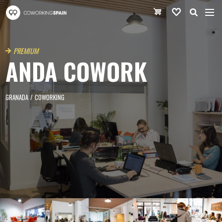
Pasar al contenido principal
Coworking Spain
Cesta de la co
Favoritos
PREMIUM
ANDA COWORK
GRANADA
/
COWORKING