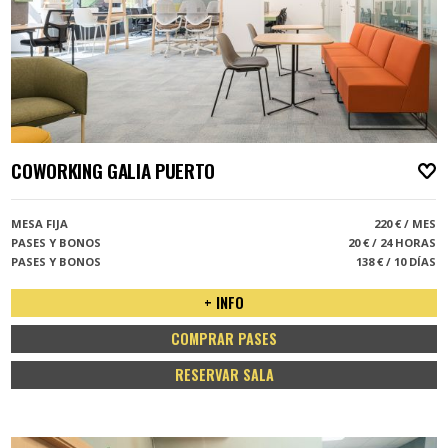
COWORKING GALIA PUERTO
A
MESA FIJA
220 € / MES
PASES Y BONOS
20 € / 24 HORAS
PASES Y BONOS
138 € / 10 DÍAS
+ INFO
COMPRAR PASES
RESERVAR SALA