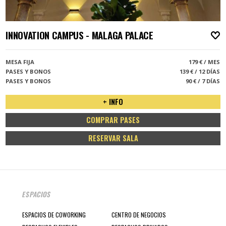
INNOVATION CAMPUS - MALAGA PALACE
A
MESA FIJA
179 € / MES
PASES Y BONOS
139 € / 12 DÍAS
PASES Y BONOS
90 € / 7 DÍAS
+ INFO
COMPRAR PASES
RESERVAR SALA
ESPACIOS
ESPACIOS DE COWORKING
CENTRO DE NEGOCIOS